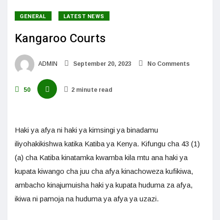
GENERAL
LATEST NEWS
Kangaroo Courts
ADMIN
September 20, 2023
No Comments
50
2 minute read
Haki ya afya ni haki ya kimsingi ya binadamu
iliyohakikishwa katika Katiba ya Kenya. Kifungu cha 43 (1)
(a) cha Katiba kinatamka kwamba kila mtu ana haki ya
kupata kiwango cha juu cha afya kinachoweza kufikiwa,
ambacho kinajumuisha haki ya kupata huduma za afya,
ikiwa ni pamoja na huduma ya afya ya uzazi.