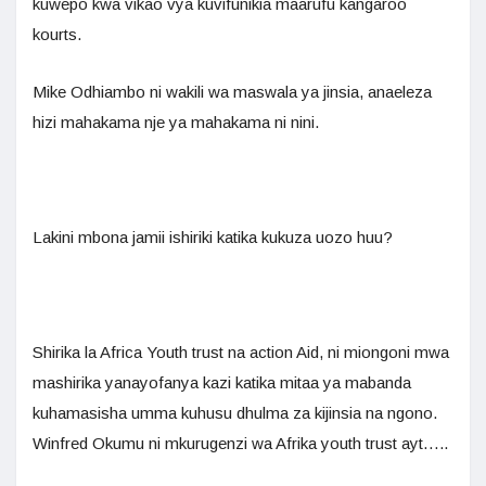
kuwepo kwa vikao vya kuvifunikia maarufu kangaroo
kourts.
Mike Odhiambo ni wakili wa maswala ya jinsia, anaeleza
hizi mahakama nje ya mahakama ni nini.
Lakini mbona jamii ishiriki katika kukuza uozo huu?
Shirika la Africa Youth trust na action Aid, ni miongoni mwa
mashirika yanayofanya kazi katika mitaa ya mabanda
kuhamasisha umma kuhusu dhulma za kijinsia na ngono.
Winfred Okumu ni mkurugenzi wa Afrika youth trust ayt…..