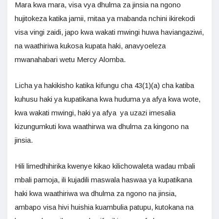
Mara kwa mara, visa vya dhulma za jinsia na ngono
hujitokeza katika jamii, mitaa ya mabanda nchini ikirekodi
visa vingi zaidi, japo kwa wakati mwingi huwa haviangaziwi,
na waathiriwa kukosa kupata haki, anavyoeleza
mwanahabari wetu Mercy Alomba.
Licha ya hakikisho katika kifungu cha 43(1)(a) cha katiba
kuhusu haki ya kupatikana kwa huduma ya afya kwa wote,
kwa wakati mwingi, haki ya afya ya uzazi imesalia
kizungumkuti kwa waathirwa wa dhulma za kingono na
jinsia.
Hili limedhihirika kwenye kikao kilichowaleta wadau mbali
mbali pamoja, ili kujadili maswala haswaa ya kupatikana
haki kwa waathiriwa wa dhulma za ngono na jinsia,
ambapo visa hivi huishia kuambulia patupu, kutokana na